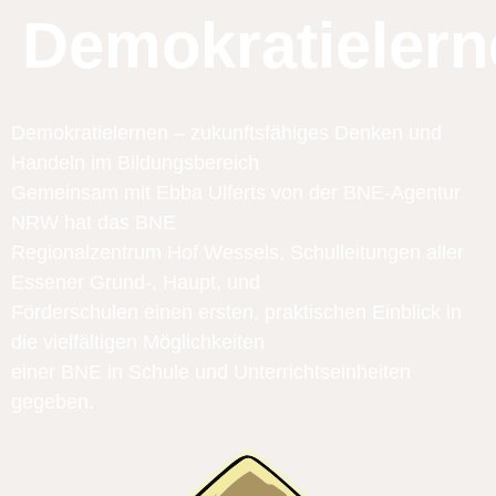
Demokratielern
Demokratielernen – zukunftsfähiges Denken und
Handeln im Bildungsbereich
Gemeinsam mit Ebba Ulferts von der BNE-Agentur
NRW hat das BNE
Regionalzentrum Hof Wessels, Schulleitungen aller
Essener Grund-, Haupt, und
Förderschulen einen ersten, praktischen Einblick in
die vielfältigen Möglichkeiten
einer BNE in Schule und Unterrichtseinheiten
gegeben.